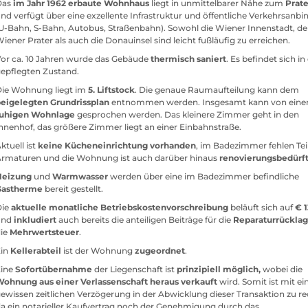
Das
im Jahr 1962 erbaute Wohnhaus
liegt in unmittelbarer Nähe zum
Prate
nd verfügt über eine exzellente Infrastruktur und öffentliche Verkehrsanb
U-Bahn, S-Bahn, Autobus, Straßenbahn). Sowohl die Wiener Innenstadt, de
iener Prater als auch die Donauinsel sind leicht fußläufig zu erreichen.
or ca. 10 Jahren wurde das Gebäude
thermisch saniert
. Es befindet sich i
epflegten Zustand.
Die Wohnung liegt im
5. Liftstock
. Die genaue Raumaufteilung kann dem
eigelegten Grundrissplan
entnommen werden. Insgesamt kann von eine
ruhigen Wohnlage
gesprochen werden. Das kleinere Zimmer geht in den
nnenhof, das größere Zimmer liegt an einer Einbahnstraße.
ktuell ist
keine Kücheneinrichtung vorhanden
, im Badezimmer fehlen Tei
rmaturen und die Wohnung ist auch darüber hinaus
renovierungsbedürft
Heizung
und
Warmwasser
werden über eine im Badezimmer befindliche
Gastherme
bereit gestellt.
Die
aktuelle monatliche Betriebskostenvorschreibung
beläuft sich auf
€ 
und
inkludiert
auch bereits die anteiligen Beiträge für die
Reparaturrückla
die
Mehrwertsteuer
.
Ein
Kellerabteil
ist der Wohnung
zugeordnet
.
Eine
Sofortübernahme
der Liegenschaft ist
prinzipiell möglich,
wobei die
ohnung aus einer Verlassenschaft heraus verkauft
wird. Somit ist mit ei
ewissen zeitlichen Verzögerung in der Abwicklung dieser Transaktion zu r
a ein notarieller Kaufvertrag noch der Genehmigung durch das