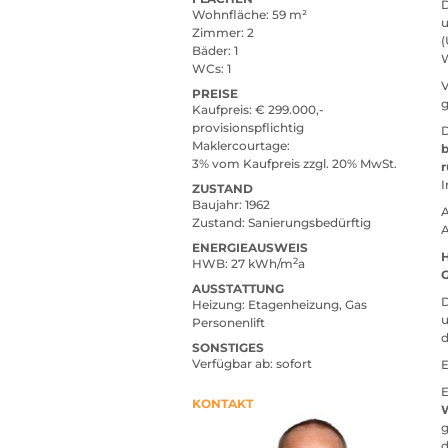
Wohnfläche
59 m²
u
Zimmer
2
(
Bäder
1
W
WCs
1
V
PREISE
g
Kaufpreis
ja
€ 299.000,-
provisionspflichtig
Maklercourtage
b
3% vom Kaufpreis zzgl. 20% MwSt.
I
ZUSTAND
Baujahr
1962
A
Zustand
Sanierungsbedürftig
A
ENERGIEAUSWEIS
2
HWB
27 kWh/m
a
AUSSTATTUNG
Heizung
Etagenheizung, Gas
Personenlift
SONSTIGES
Verfügbar ab
sofort
KONTAKT
W
g
d