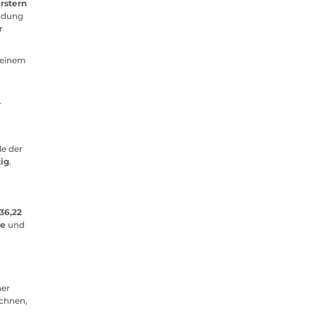
rstern
indung
r
n einem
r
le der
ig
.
136,22
ge
und
ner
echnen,