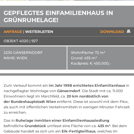
GEPFLEGTES EINFAMILIENHAUS IN
GRÜNRUHELAGE!
ANFRAGE
WEITERLEITEN
DOWNLOAD
OBJEKT 4020 | 927
2230 GÄNSERNDORF
Wohnfläche:
72 m²
NÄHE:
WIEN
Grund:
435 m²
Kaufpreis:
€ 450.000,-
Zum Verkauf kommt ein
im Jahr 1998 errichtetes Einfamilienhaus
in
nachgefragter Wohnlage von
Gänserndorf
. Die Stadt mit ca. 11.000
Einwohnern liegt im Marchfeld, ca.
20 km nordöstlich von
der Bundeshauptstadt Wien
entfernt. Diese ist sowohl mit dem Pkw,
als auch mit öffentlichen Verkehrsmitteln in wenigen Minuten Fahrzeit
zu erreichen.
Das in
Ruhelage inmitten einer Einfamilienhaussiedlung
befindliche
Grundstück
umfasst eine Fläche von ca.
435 m²
. Bei dem
Gebäude handelt es sich um ein
Elk-Fertigteilhaus
, welches im