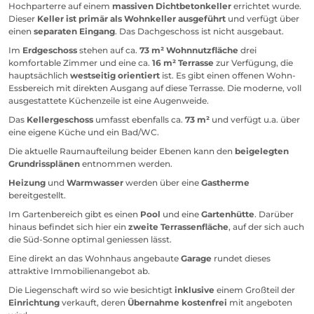
Hochparterre auf einem
massiven Dichtbetonkeller
errichtet wurde.
Dieser
Keller ist primär als Wohnkeller ausgeführt
und verfügt über
einen
separaten Eingang
. Das Dachgeschoss ist nicht ausgebaut.
Im
Erdgeschoss
stehen auf ca.
73 m² Wohnnutzfläche
drei
komfortable Zimmer und eine ca.
16 m² Terrasse
zur Verfügung, die
hauptsächlich
westseitig orientiert
ist. Es gibt einen offenen Wohn-
Essbereich mit direkten Ausgang auf diese Terrasse. Die moderne, voll
ausgestattete Küchenzeile ist eine Augenweide.
Das
Kellergeschoss
umfasst ebenfalls ca.
73 m²
und verfügt u.a. über
eine eigene Küche und ein Bad/WC.
Die aktuelle Raumaufteilung beider Ebenen kann den
beigelegten
Grundrissplänen
entnommen werden.
Heizung
und
Warmwasser
werden über eine
Gastherme
bereitgestellt.
Im Gartenbereich gibt es einen
Pool
und eine
Gartenhütte
. Darüber
hinaus befindet sich hier ein
zweite Terrassenfläche
, auf der sich auch
die Süd-Sonne optimal geniessen lässt.
Eine direkt an das Wohnhaus angebaute
Garage
rundet dieses
attraktive Immobilienangebot ab.
Die Liegenschaft wird so wie besichtigt
inklusive
einem Großteil der
Einrichtung
verkauft, deren
Übernahme kostenfrei
mit angeboten