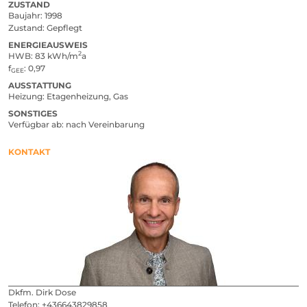
ZUSTAND
Baujahr
1998
Zustand
Gepflegt
ENERGIEAUSWEIS
2
HWB
83 kWh/m
a
f
0,97
GEE
AUSSTATTUNG
Heizung
Etagenheizung, Gas
SONSTIGES
Verfügbar ab
nach Vereinbarung
KONTAKT
Dkfm. Dirk Dose
Telefon:
+436643829858