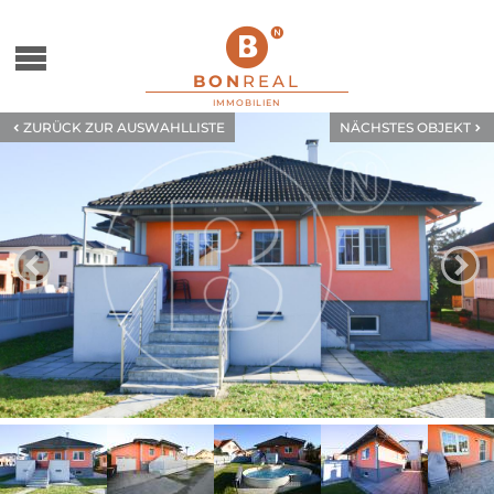
zum Menu springen
BON
REAL
IMMOBILIEN
ZURÜCK ZUR AUSWAHLLISTE
NÄCHSTES OBJEKT
ZUM VORHERGEHENDE
Z