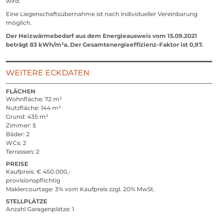
wird.
Eine Liegenschaftsübernahme ist nach individueller Vereinbarung
möglich.
Der Heizwärmebedarf aus dem Energieausweis vom 15.09.2021
beträgt 83 kWh/m²a. Der Gesamtenergieeffizienz-Faktor ist 0,97.
WEITERE ECKDATEN
FLÄCHEN
Wohnfläche
72 m²
Nutzfläche
144 m²
Grund
435 m²
Zimmer
5
Bäder
2
WCs
2
Terrassen
2
PREISE
Kaufpreis
ja
€ 450.000,-
provisionspflichtig
Maklercourtage
3% vom Kaufpreis zzgl. 20% MwSt.
STELLPLÄTZE
Anzahl Garagenplätze
1