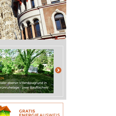
weiter
EN
ler ebener Villenbaugrund in
Grünruhelage - zwei Bauflächen!