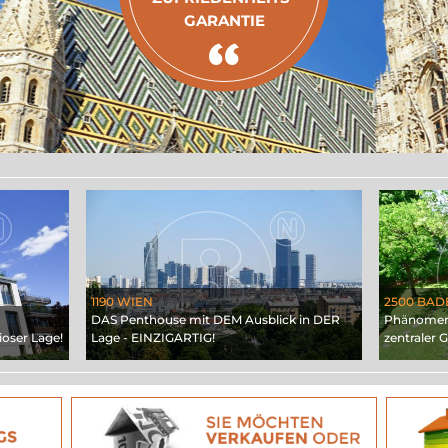
GARANTIE
1190 WIEN
2500 BAD
DAS Penthouse mit DEM Ausblick in DER
Phänomena
oser Lage!
Lage - EINZIGARTIG!
zentraler 