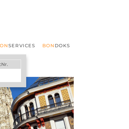
SERVICES
DOKS
tNr.
EN