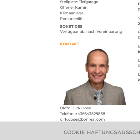
Stellplatz
Tiefgarage
Offener Kamin
R
Klimaanlage
Personenlift
SONSTIGES
Verfügbar ab
nach Vereinbarung
F
R
KONTAKT
E
D
D
k
Dkfm. Dirk Dose
Telefon:
+436643829858
dirk.dose@bonreal.com
COOKIE HAFTUNGSAUSSC
SERVICES
DO
Immobilien­vermarktung
Alles Wi