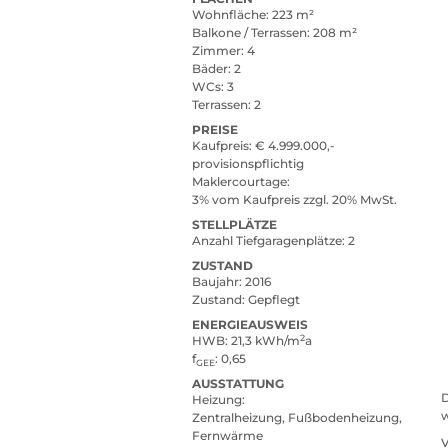
Wohnfläche
223 m²
Balkone / Terrassen
208 m²
Zimmer
4
Bäder
2
WCs
3
Terrassen
2
PREISE
Kaufpreis
ja
€ 4.999.000,-
provisionspflichtig
Maklercourtage
3% vom Kaufpreis zzgl. 20% MwSt.
STELLPLÄTZE
Anzahl Tiefgaragenplätze
2
ZUSTAND
Baujahr
2016
Zustand
Gepflegt
ENERGIEAUSWEIS
2
HWB
21,3 kWh/m
a
f
0,65
GEE
AUSSTATTUNG
Heizung
Zentralheizung, Fußbodenheizung,
Fernwärme