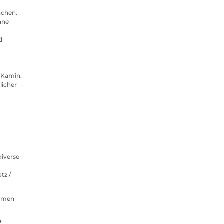
ächen.
hne
d
 Kamin.
licher
diverse
tz /
ommen
e