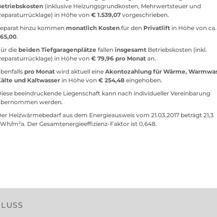
Betriebskosten
(inklusive Heizungsgrundkosten, Mehrwertsteuer und
eparaturrücklage) in Höhe von
€ 1.539,07
vorgeschrieben.
Separat hinzu kommen
monatlich Kosten
für den
Privatlift
in Höhe von ca
265,00
.
ür die
beiden Tiefgaragenplätze
fallen
insgesamt
Betriebskosten (inkl.
eparaturrücklage) in Höhe von
€ 79,96 pro Monat
an.
benfalls
pro
Monat
wird aktuell eine
Akontozahlung für Wärme, Warmwas
Kälte und Kaltwasser
in Höhe von
€ 254,48
eingehoben.
iese beeindruckende Liegenschaft kann nach individueller Vereinbarung
übernommen werden.
er Heizwärmebedarf aus dem Energieausweis vom 21.03.2017 beträgt 21,3
Wh/m²a. Der Gesamtenergieeffizienz-Faktor ist 0,648.
HLUSS
KS
GARANTIE
BON
ssens­werte zum
Ihre Zufriedenheit ist unser
Sie profitieren bei 