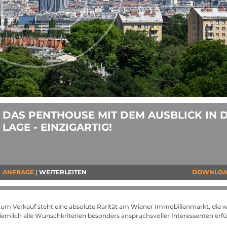
DAS PENTHOUSE MIT DEM AUSBLICK IN 
LAGE - EINZIGARTIG!
ANFRAGE
WEITERLEITEN
DOWNLO
um Verkauf steht eine absolute Rarität am Wiener Immobilienmarkt, die 
iemlich alle Wunschkriterien besonders anspruchsvoller Interessenten erfül