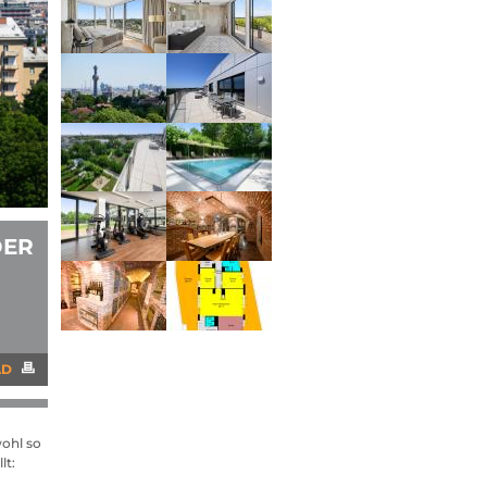
DER
AD
wohl so
lt: