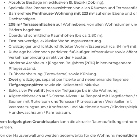
Absolute Bestlage im exklusiven 19. Bezirk (Döbling).
Spektakuläre Panoramaaussichten von allen Räumen und Terrassenfl
Barrierefreie
Penthouse-Wohnung mit 223 m²
auf einer Ebene und o
Dachschrägen.
208 m² Terrassenflächen
auf Wohnebene, von allen Wohnräumen un
Bädern begehbar.
Überdurchschnittliche Raumhöhen (bis ca. 2,80 m).
Fast neuwertige, exklusive Wohnungsausstattung.
Großzügiger und lichtdurchfluteter Wohn-/Essbereich (ca. 84 m²) mit
Ruhelage bei dennoch perfekter, fußläufiger Infrastruktur sowie öffent
Verkehrsanbindung direkt vor der Haustür.
Moderne Architektur jüngeren Baujahres (2016) in hervorragendem
Pflegezustand.
Fußbodenheizung (Fernwärme) sowie Kühlung.
Zwei
großzügige, separat parifizierte und nebeneinanderliegende
Tiefgaragenplätze
sowie ein Kellerabteil inklusive.
Exklusiver
Privatlift
(von der Tiefgarage bis in die Wohnung).
Allgemeinbereich auf 5-Sterne-Niveau: Außenpool mit Liegeflächen / 
Saunen mit Ruheraum und Terrasse / Fitnessräume / Weinkeller mit
Veranstaltungsraum / Konferenz- und Multimediaraum / Kinderspielpla
Hundewaschraum / Fahrradraum.
Dem
beigelegten Grundrissplan
kann die aktuelle Raumaufteilung entn
werden.
Von der Hausverwaltung werden gegenwärtig für die Wohnung
monatlich