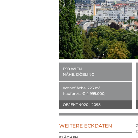
1190 WIEN
NÄHE:
DÖBLING
Wohnfläche:
223 m²
Kaufpreis:
€ 4.999.000,-
OBJEKT 4020 | 2098
WEITERE ECKDATEN
Z
z
FLÄCHEN