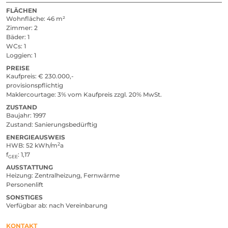
FLÄCHEN
Wohnfläche
46 m²
Zimmer
2
Bäder
1
WCs
1
Loggien
1
PREISE
Kaufpreis
ja
€ 230.000,-
provisionspflichtig
Maklercourtage
3% vom Kaufpreis zzgl. 20% MwSt.
ZUSTAND
Baujahr
1997
Zustand
Sanierungsbedürftig
ENERGIEAUSWEIS
2
HWB
52 kWh/m
a
f
1,17
GEE
AUSSTATTUNG
Heizung
Zentralheizung, Fernwärme
Personenlift
SONSTIGES
Verfügbar ab
nach Vereinbarung
KONTAKT