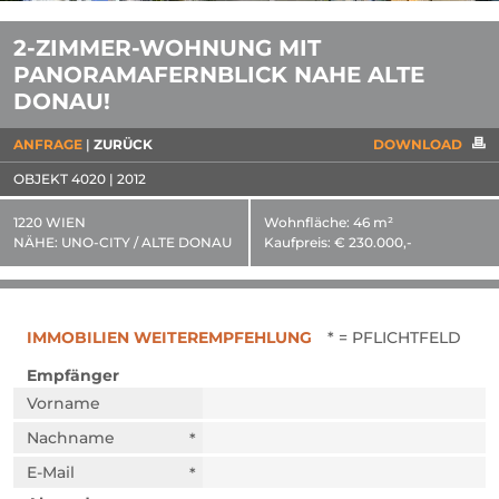
2-ZIMMER-WOHNUNG MIT
PANORAMAFERNBLICK NAHE ALTE
DONAU!
ANFRAGE
ZURÜCK
DOWNLOAD
OBJEKT 4020 | 2012
1220 WIEN
Wohnfläche:
46 m²
NÄHE:
UNO-CITY / ALTE DONAU
Kaufpreis:
€ 230.000,-
IMMOBILIEN WEITEREMPFEHLUNG
* = PFLICHTFELD
Empfänger
Vorname
Nachname
E-Mail