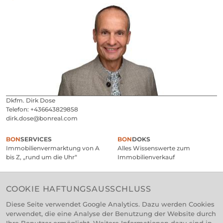
Dkfm. Dirk Dose
Telefon:
+436643829858
dirk.dose@bonreal.com
SERVICES
DOKS
Immobilien­vermarktung von A
Alles Wissens­werte zum
bis Z, „rund um die Uhr“
Immobilien­verkauf
GARANTIE
BON
Ihre Zufriedenheit ist unser
Sie profitieren bei der
COOKIE HAFTUNGSAUSSCHLUSS
Auftrag!
Vermittlung einer Immobilie
Diese Seite verwendet Google Analytics. Dazu werden Cookies
verwendet, die eine Analyse der Benutzung der Website durch
SURPRISE