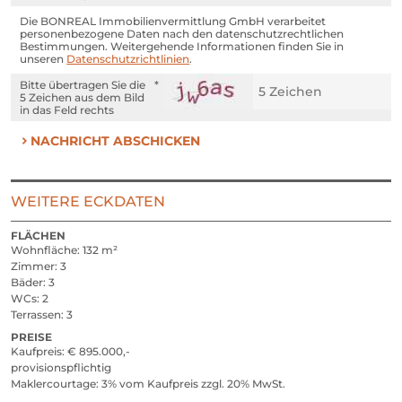
Die BONREAL Immobilienvermittlung GmbH verarbeitet
personenbezogene Daten nach den datenschutzrechtlichen
Bestimmungen. Weitergehende Informationen finden Sie in
unseren
Datenschutzrichtlinien
.
Bitte übertragen Sie die
5 Zeichen
aus dem Bild
in das Feld rechts
NACHRICHT ABSCHICKEN
WEITERE ECKDATEN
FLÄCHEN
Wohnfläche
132 m²
Zimmer
3
Bäder
3
WCs
2
Terrassen
3
PREISE
Kaufpreis
ja
€ 895.000,-
provisionspflichtig
Maklercourtage
3% vom Kaufpreis zzgl. 20% MwSt.