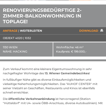
RENOVIERUNGSBEDÜRFTIGE 2-
ZIMMER-BALKONWOHNUNG IN
TOPLAGE!
ANFRAGE
WEITERLEITEN
DOWNLOAD
OBJEKT 4020 | 1032
1130 WIEN
Wohnfläche:
46 m²
NÄHE:
HACKING
Kaufpreis:
€ 199.000,-
Zum Verkauf kommt eine kleinere Eigentumswohnung in sehr
nachgefragter Wohnlage des
13. Wiener Gemeindebezirkes
!
In fußläufiger Nähe gibt es diverse Einkaufsmöglichkeiten und
vielseitige Naherholungsmöglichkeiten. Das "AUHOF CENTER" mit
seiner Vielzahl an Geschäften, Restaurants und Kinos ist ebenfalls
schnell erreichbar.
Die
öffentliche Verkehrsanbindung
ist hervorragend (Station
"Hütteldorf" mit U4- sowie ÖBB-Anschluss, diverse Autobuslinien). Mit