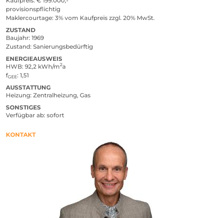
Kaufpreis
ja
€ 199.000,-
provisionspflichtig
Maklercourtage
3% vom Kaufpreis zzgl. 20% MwSt.
ZUSTAND
Baujahr
1969
Zustand
Sanierungsbedürftig
ENERGIEAUSWEIS
2
HWB
92,2 kWh/m
a
f
1,51
GEE
AUSSTATTUNG
Heizung
Zentralheizung, Gas
SONSTIGES
Verfügbar ab
sofort
KONTAKT