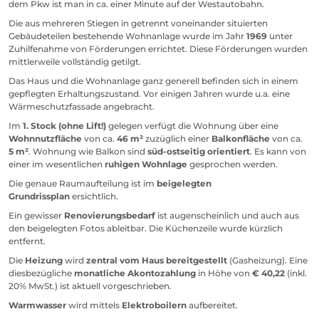
dem Pkw ist man in ca. einer Minute auf der Westautobahn.
Die aus mehreren Stiegen in getrennt voneinander situierten
Gebäudeteilen bestehende Wohnanlage wurde im Jahr
1969
unter
Zuhilfenahme von Förderungen errichtet. Diese Förderungen wurden
mittlerweile vollständig getilgt.
Das Haus und die Wohnanlage ganz generell befinden sich in einem
gepflegten Erhaltungszustand. Vor einigen Jahren wurde u.a. eine
Wärmeschutzfassade angebracht.
Im
1. Stock (ohne Lift!)
gelegen verfügt die Wohnung über eine
Wohnnutzfläche
von ca.
46 m²
zuzüglich einer
Balkonfläche
von ca.
5
m²
. Wohnung wie Balkon sind
süd-ostseitig orientiert
. Es kann von
einer im wesentlichen
ruhigen Wohnlage
gesprochen werden.
Die genaue Raumaufteilung ist im
beigelegten
Grundrissplan
ersichtlich.
Ein gewisser
Renovierungsbedarf
ist augenscheinlich und auch aus
den beigelegten Fotos ableitbar. Die Küchenzeile wurde kürzlich
entfernt.
Die
Heizung
wird
zentral vom Haus bereitgestellt
(Gasheizung). Eine
diesbezügliche
monatliche Akontozahlung
in Höhe von
€
40,22
(inkl.
20% MwSt.) ist aktuell vorgeschrieben.
Warmwasser
wird mittels
Elektroboilern
aufbereitet.