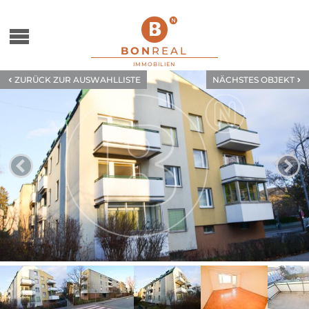
zum Menu springen
BON
REAL
IMMOBILIEN
ZURÜCK ZUR AUSWAHLLISTE
NÄCHSTES OBJEKT
ZUM VORHERGEHENDE
Z