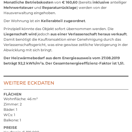
Monatliche Betriebskosten
von
€ 160,60
(bereits
inklusive
anteiliger
Mehrwertsteuer
und
Reparaturrücklage
) werden von der
Hausverwaltung eingehoben.
Der Wohnung ist ein
Kellerabteil zugeordnet
.
Prinzipiell könnte das Objekt sofort übernommen werden. Die
Liegenschaft wird
jedoch
aus einer Verlassenschaft heraus verkauft
.
Damit benötigt die Kauftransaktion einer Genehmigung durch das
Verlassenschaftsgericht, was eine gewisse zeitliche Verzögerung in der
Abwicklung mit sich bringt.
Der Heizwärmebedarf aus dem Energieausweis vom 27.08.2019
beträgt 92,2 kWh/m²a. Der Gesamtenergieeffizienz-Faktor ist 1,51.
WEITERE ECKDATEN
FLÄCHEN
Wohnfläche
46 m²
Zimmer
2
Bäder
1
WCs
1
Balkone
1
PREISE