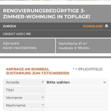
RENOVIERUNGSBEDÜRFTIGE 3-
ZIMMER-WOHNUNG IN TOPLAGE!
ZURÜCK
DOWNLOAD
OBJEKT 4020 | 918
1020 WIEN
Wohnfläche:
67 m²
NÄHE:
PRATERSTERN
Kaufpreis:
€ 199.000,-
ANFRAGE AN BONREAL
* = PFLICHTFELD
ZUSTIMMUNG ZUM TÄTIGWERDEN
Anrede
Titel
Vorname
Nachname