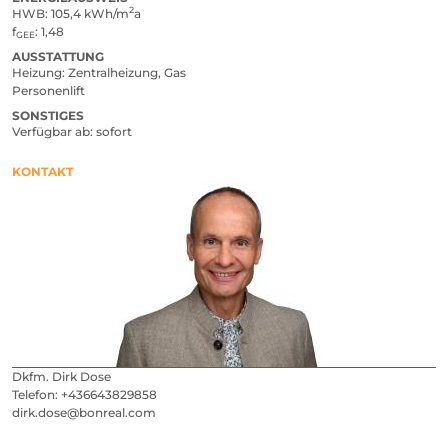
2
HWB
105,4 kWh/m
a
f
1,48
GEE
AUSSTATTUNG
Heizung
Zentralheizung, Gas
Personenlift
SONSTIGES
Verfügbar ab
sofort
KONTAKT
Dkfm. Dirk Dose
Telefon:
+436643829858
dirk.dose@bonreal.com