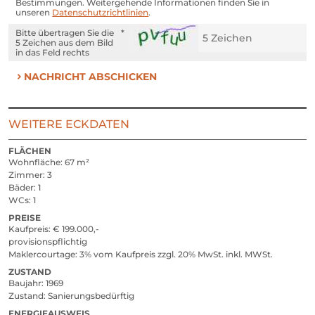
Bestimmungen. Weitergehende Informationen finden Sie in
unseren
Datenschutzrichtlinien
.
Bitte übertragen Sie die
5 Zeichen
aus dem Bild
in das Feld rechts
NACHRICHT ABSCHICKEN
WEITERE ECKDATEN
FLÄCHEN
Wohnfläche
67 m²
Zimmer
3
Bäder
1
WCs
1
PREISE
Kaufpreis
ja
€ 199.000,-
provisionspflichtig
Maklercourtage
3% vom Kaufpreis zzgl. 20% MwSt. inkl. MWSt.
ZUSTAND
Baujahr
1969
Zustand
Sanierungsbedürftig
ENERGIEAUSWEIS