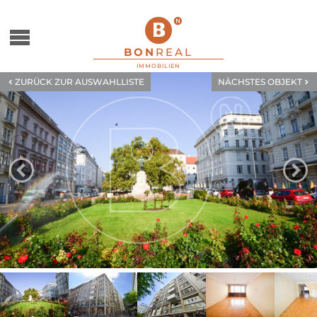
zum Menu springen
BON
REAL
IMMOBILIEN
ZURÜCK ZUR AUSWAHLLISTE
NÄCHSTES OBJEKT
ZUM VORHERGEHENDE
Z