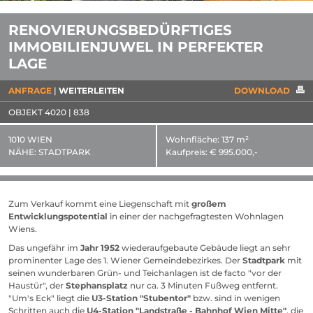
RENOVIERUNGSBEDÜRFTIGES
IMMOBILIENJUWEL IN PERFEKTER
LAGE
ANFRAGE
WEITERLEITEN
DOWNLOAD
OBJEKT 4020 | 838
1010 WIEN
Wohnfläche:
137 m²
NÄHE:
STADTPARK
Kaufpreis:
€ 995.000,-
Zum Verkauf kommt eine Liegenschaft mit
großem
Entwicklungspotential
in einer der nachgefragtesten Wohnlagen
Wiens.
Das ungefähr im
Jahr 1952
wiederaufgebaute Gebäude liegt an sehr
prominenter Lage des 1. Wiener Gemeindebezirkes. Der
Stadtpark
mit
seinen wunderbaren Grün- und Teichanlagen ist de facto "vor der
Haustür", der
Stephansplatz
nur ca. 3 Minuten Fußweg entfernt.
"Um's Eck" liegt die
U3-Station "Stubentor"
bzw. sind in wenigen
Schritten auch die
U4-Station "Landstraße - Bahnhof Wien Mitte"
, die