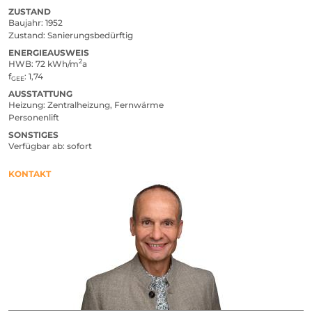
ZUSTAND
Baujahr
1952
Zustand
Sanierungsbedürftig
ENERGIEAUSWEIS
2
HWB
72 kWh/m
a
f
1,74
GEE
AUSSTATTUNG
Heizung
Zentralheizung, Fernwärme
Personenlift
SONSTIGES
Verfügbar ab
sofort
KONTAKT