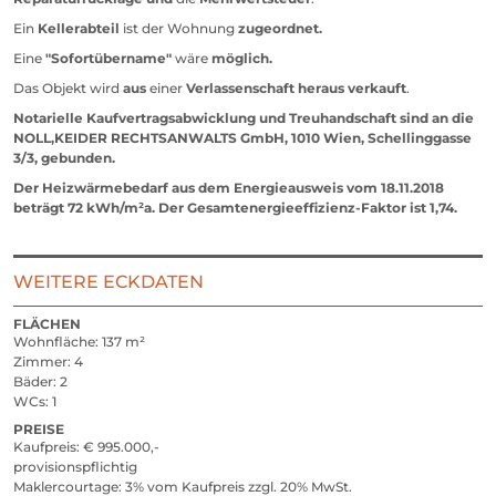
Ein
Kellerabteil
ist der Wohnung
zugeordnet.
Eine
"Sofortübername"
wäre
möglich.
Das Objekt wird
aus
einer
Verlassenschaft heraus verkauft
.
Notarielle Kaufvertragsabwicklung und Treuhandschaft sind an die
NOLL,KEIDER RECHTSANWALTS GmbH, 1010 Wien, Schellinggasse
3/3, gebunden.
Der Heizwärmebedarf aus dem Energieausweis vom 18.11.2018
beträgt 72 kWh/m²a. Der Gesamtenergieeffizienz-Faktor ist 1,74.
WEITERE ECKDATEN
FLÄCHEN
Wohnfläche
137 m²
Zimmer
4
Bäder
2
WCs
1
PREISE
Kaufpreis
ja
€ 995.000,-
provisionspflichtig
Maklercourtage
3% vom Kaufpreis zzgl. 20% MwSt.