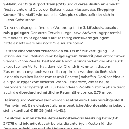
S-Bahn
, der
City Airport Train (CAT)
und
diverse Buslinien
erreicht.
Restaurants und Cafes der Spitzenklasse, Museen, das
Shopping-
Center "The
Mall",
wie auch das
Cineplexx,
alles befindet sich in
kurzer Gehdistanz.
Die verkaufsgegenständliche Wohnung ist im
3. Liftstock, absolut
ruhig gelegen
. Das erste Entwicklungs- bzw. Aufwertungspotential
fällt bereits im Stiegenhaus auf. Mit vergleichsweise geringem
Mitteleinsatz wäre hier noch "viel rauszuholen".
Es steht eine
Wohnnutzfläch
e von
ca. 137 m²
zur Verfügung. Die
jetzige Raumaufteilung kann
beigelegtem Grundrißplan
entnommen
werden. Ohne Zweifel besteht ein Renovierungsbedarf, der aber auch
aktuell seinen Vorteil hat, denn der Grundriß könnte in diesem
Zusammenhang noch wesentlich optimiert werden. So ließe sich
leicht ein zweites Badezimmer (mit Fenster!) schaffen. Darüber hinaus
ein großzügiger kombinierter Wohn-Essbereich, wie er heute
besonders nachgefragt ist. Zur besonderen Wohlfühlatmosphäre trägt
auch die
überdurchschnittliche Raumhöhe
von
ca. 2,75 m
bei.
Heizung
und
Warmwasser
werden z
entral vom Haus bereit gestellt
(Fernwärme). Eine diesbezügliche
monatliche Akontozahlung
beläuft
sich aktuell auf
€ 151,29 (
inkl. MwSt.).
Die
aktuelle monatliche Betriebskostenvorschreibung
beträgt
€
247,75
und
inkludiert
auch bereits die anteiligen Kosten für die
Reparaturrücklage
und
die
Mehrwertsteuer
.