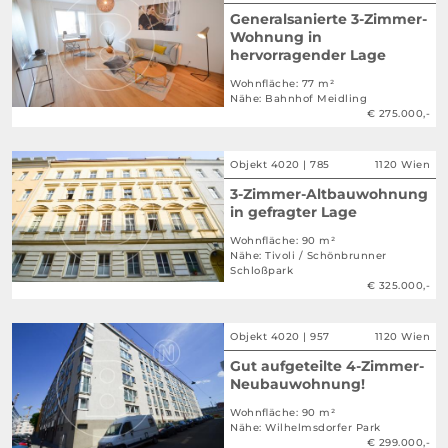
Generalsanierte 3-Zimmer-
Wohnung in
hervorragender Lage
Wohnfläche: 77 m²
Nähe: Bahnhof Meidling
€ 275.000,-
Objekt 4020 | 785
1120 Wien
3-Zimmer-Altbauwohnung
in gefragter Lage
Wohnfläche: 90 m²
Nähe: Tivoli / Schönbrunner
Schloßpark
€ 325.000,-
Objekt 4020 | 957
1120 Wien
Gut aufgeteilte 4-Zimmer-
Neubauwohnung!
Wohnfläche: 90 m²
Nähe: Wilhelmsdorfer Park
€ 299.000,-