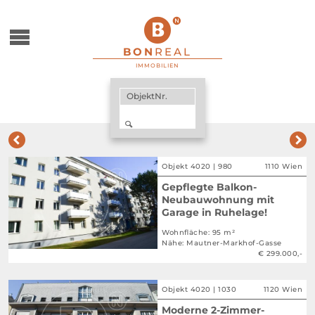
zum Menu springen
BON
REAL
IMMOBILIEN
Suche
ObjektNr.
SUCHEN
zurück
Objekt 4020 | 980
1110 Wien
Gepflegte Balkon-
Neubauwohnung mit
Garage in Ruhelage!
Wohnfläche: 95 m²
Nähe: Mautner-Markhof-Gasse
€ 299.000,-
Objekt 4020 | 1030
1120 Wien
Moderne 2-Zimmer-