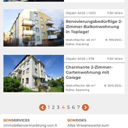
Objekt 4020 | 1032
1130 Wien
Renovierungsbedürftige 2-
Zimmer-Balkonwohnung
in Toplage!
Wohnfläche: 46 m²
€ 199.000,-
Nähe: Hacking
Objekt 4020 | 578
1130 Wien
Charmante 2-Zimmer-
Gartenwohnung mit
Garage
Wohnfläche: 66 m²
€ 300.000,-
Nähe: Speising
zurück
weiter
1
2
3
4
5
6
7
SERVICES
DOKS
Immobilien­vermarktung von A
Alles Wissens­werte zum