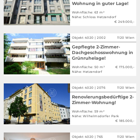
Wohnung in guter Lage!
Wohnfläche: 63 m²
Nähe: Schloss Hetzendorf
€ 249.000,-
Objekt 4020 | 2002
1120 Wien
Gepflegte 2-Zimmer-
Dachgeschosswohnung in
Grünruhelage!
Wohnfläche: 50 m²
€ 175.000,-
Nähe: Hetzendorf
Objekt 4020 | 2076
1120 Wien
Renovierungsbedürftige 2-
Zimmer-Wohnung!
Wohnfläche: 59 m²
Nähe: Wilhelmsdorfer Park
€ 185.000,-
Objekt 4020 | 765
1120 Wien